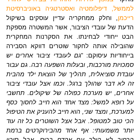
לממשל, דיפלומטיה ואסטרטגיה באוניברסיטת 
מן
, וחלק ממחקריה עדיין עוסקים בשיקול 
הדעת של עובדי הציבור, אשר המשטרה מספקת 
הבט ייחודי לבחינתו. את הסקרנות המחקרית 
שהובילה אותה לחקור שוטרים דווקא הסבירה 
ודיות עיסוקם: "
גם לעובדי ציבור אחרים יש 
סמכויות מורכבות, ובעלות השפעה רבה. גם עבור 
עובדת סוציאלית, תהליך של הוצאת ילד מהבית 
זה לא דבר שהולך ברגל. וכמו אצל עובדי ציבור 
אחרים, יש מערכת כפולה של שיקולים. תחשבי 
על רופא למשל: מצד אחד הוא חייב לחסוך כסף 
למערכת, ומצד שני, הוא חייב להעניק את הטיפול 
הכי טוב למטופל. אבל אצל השוטרים כל זה עוד 
יותר משמעותי: אף אחד מהבירוקרטים ברמת 
הרחוב לא הולך עם אקדח בכיס, אבל סיכון 