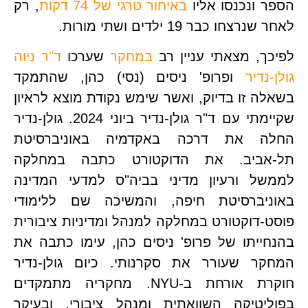
 ונכנסו אליו 
באיחור טרגי של 74 דקות
, רק 
צחו כבר 19 ילדים ושתי מורות. 
ך, מצאתי עניין רב 
במחקר
 שערכו 
ד"ר ניוה 
נדיר
 ופרופ' ניסים (נסי) כהן, שהתמקד 
בשאלה זו בדיוק, ואשר שימש נקודת מוצא לראיון 
שקיימתי עם ד"ר גולן-נדיר ביוני 2024. גולן-נדיר 
החלה את דרכה באקדמיה באוניברסיטת 
תל-אביב. את הדוקטורט כתבה במחלקה 
לממשל ורעיון מדיני בביה"ס למדעי המדינה 
באוניברסיטת חיפה, והמשיכה שם ללימודי 
פוסט-דוקטורט במחלקה למנהל ומדיניות ציבורית 
בהנחייתו של פרופ' ניסים כהן, עימו כתבה את 
המחקר שעורר את סקרנותי. כיום גולן-נדיר 
חוקרת אורחת ב-NYU. מחקריה מתמקדים 
בפוליטיקה השוואתית ומנהל ציבורי, ובעיקר 